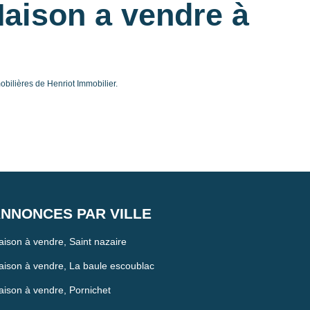
aison a vendre à
ilières de Henriot Immobilier.
NNONCES PAR VILLE
ison à vendre, Saint nazaire
ison à vendre, La baule escoublac
ison à vendre, Pornichet