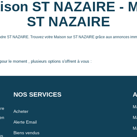
aison ST NAZAIRE - M
ST NAZAIRE
endre ST NAZAIRE. Trouvez votre Maison sur ST NAZAIRE grâce aux annonces immob
our le moment , plusieurs options s'offrent à vous :
NOS SERVICES
A
Ma
re
Acheter
en
Ma
Alerte Email
Ma
Biens vendus
és,