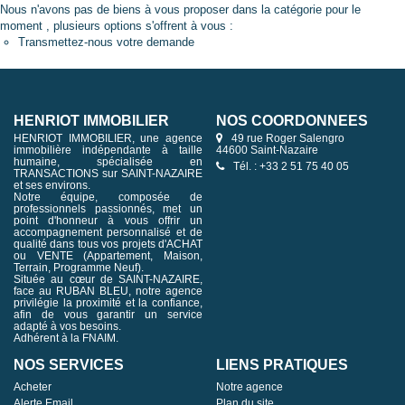
Nous n'avons pas de biens à vous proposer dans la catégorie pour le
moment , plusieurs options s'offrent à vous :
Transmettez-nous votre demande
HENRIOT IMMOBILIER
NOS COORDONNÉES
HENRIOT IMMOBILIER, une agence
49 rue Roger Salengro
immobilière indépendante à taille
44600 Saint-Nazaire
humaine, spécialisée en
Tél. : +33 2 51 75 40 05
TRANSACTIONS sur SAINT-NAZAIRE
et ses environs.
Notre équipe, composée de
professionnels passionnés, met un
point d'honneur à vous offrir un
accompagnement personnalisé et de
qualité dans tous vos projets d'ACHAT
ou VENTE (Appartement, Maison,
Terrain, Programme Neuf).
Située au cœur de SAINT-NAZAIRE,
face au RUBAN BLEU, notre agence
privilégie la proximité et la confiance,
afin de vous garantir un service
adapté à vos besoins.
Adhérent à la FNAIM.
NOS SERVICES
LIENS PRATIQUES
Acheter
Notre agence
Alerte Email
Plan du site