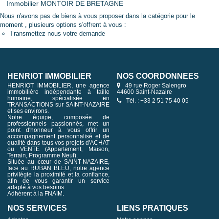
Immobilier MONTOIR DE BRETAGNE
Nous n'avons pas de biens à vous proposer dans la catégorie pour le
moment , plusieurs options s'offrent à vous :
Transmettez-nous votre demande
HENRIOT IMMOBILIER
NOS COORDONNÉES
HENRIOT IMMOBILIER, une agence
49 rue Roger Salengro
immobilière indépendante à taille
44600 Saint-Nazaire
humaine, spécialisée en
Tél. : +33 2 51 75 40 05
TRANSACTIONS sur SAINT-NAZAIRE
et ses environs.
Notre équipe, composée de
professionnels passionnés, met un
point d'honneur à vous offrir un
accompagnement personnalisé et de
qualité dans tous vos projets d'ACHAT
ou VENTE (Appartement, Maison,
Terrain, Programme Neuf).
Située au cœur de SAINT-NAZAIRE,
face au RUBAN BLEU, notre agence
privilégie la proximité et la confiance,
afin de vous garantir un service
adapté à vos besoins.
Adhérent à la FNAIM.
NOS SERVICES
LIENS PRATIQUES