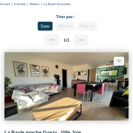
Accueil
A vendre
Maison
La Baule Escoublac
Trier par :
Date
Prix -/+
Prix +/-
1/1
La Baule proche Guezy - Ville Joie