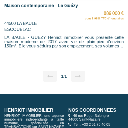
Maison contemporaine - Le Guézy
889 000 €
dont 3.98% TTC d'honoraires
44500 LA BAULE
ESCOUBLAC
LA BAULE - GUEZY Henriot immobilier vous présente cette
maison moderne de 2017 avec vie de plain-pied d'environ
150m². Elle vous séduira par son emplacement, ses volumes et
la qualité de ses prestations. Elle dispose au rez-de-chaussée
d'une superbe pièce de vie traversante avec grandes baies
vitrées donnant sur des terrasses, d'une cuisine ouverte
aménagée et équipée, d'une suite parentale avec dressing et
salle d'eau privative, ainsi que d'une lingerie. A l'étage, un palier
dessert deux belles chambres, une salle de bains et un bureau.
Le jardin est clos et arboré, la maison profite aussi d'un garage,
1/1
d'un car-port et de places de stationnements sécurisées.
Contactez votre agence HENRIOT IMMOBILIER pour convenir
d'une visite et parler de votre projet!
HENRIOT IMMOBILIER
NOS COORDONNÉES
HENRIOT IMMOBILIER, une agence
49 rue Roger Salengro
immobilière indépendante à taille
44600 Saint-Nazaire
humaine, spécialisée en
Tél. : +33 2 51 75 40 05
TRANSACTIONS sur SAINT-NAZAIRE