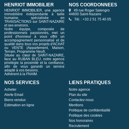
HENRIOT IMMOBILIER
NOS COORDONNÉES
HENRIOT IMMOBILIER, une agence
49 rue Roger Salengro
immobilière indépendante à taille
44600 Saint-Nazaire
humaine, spécialisée en
Tél. : +33 2 51 75 40 05
TRANSACTIONS sur SAINT-NAZAIRE
et ses environs.
Notre équipe, composée de
professionnels passionnés, met un
point d'honneur à vous offrir un
accompagnement personnalisé et de
qualité dans tous vos projets d'ACHAT
ou VENTE (Appartement, Maison,
Terrain, Programme Neuf).
Située au cœur de SAINT-NAZAIRE,
face au RUBAN BLEU, notre agence
privilégie la proximité et la confiance,
afin de vous garantir un service
adapté à vos besoins.
Adhérent à la FNAIM.
NOS SERVICES
LIENS PRATIQUES
Acheter
Notre agence
Alerte Email
Plan du site
Biens vendus
Contactez-nous
Estimation en ligne
Mentions
Politique de confidentialité
Politique des cookies
Nos honoraires
Recrutement