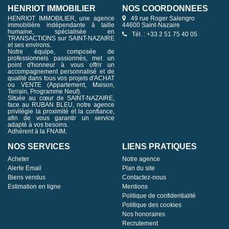
HENRIOT IMMOBILIER
NOS COORDONNÉES
HENRIOT IMMOBILIER, une agence
49 rue Roger Salengro
immobilière indépendante à taille
44600 Saint-Nazaire
humaine, spécialisée en
Tél. : +33 2 51 75 40 05
TRANSACTIONS sur SAINT-NAZAIRE
et ses environs.
Notre équipe, composée de
professionnels passionnés, met un
point d'honneur à vous offrir un
accompagnement personnalisé et de
qualité dans tous vos projets d'ACHAT
ou VENTE (Appartement, Maison,
Terrain, Programme Neuf).
Située au cœur de SAINT-NAZAIRE,
face au RUBAN BLEU, notre agence
privilégie la proximité et la confiance,
afin de vous garantir un service
adapté à vos besoins.
Adhérent à la FNAIM.
NOS SERVICES
LIENS PRATIQUES
Acheter
Notre agence
Alerte Email
Plan du site
Biens vendus
Contactez-nous
Estimation en ligne
Mentions
Politique de confidentialité
Politique des cookies
Nos honoraires
Recrutement