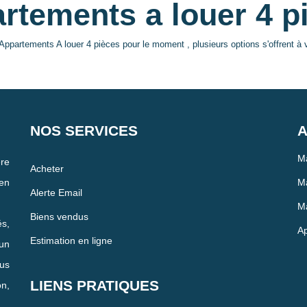
rtements a louer 4 p
ppartements A louer 4 pièces pour le moment , plusieurs options s'offrent à 
NOS SERVICES
A
Ma
re
Acheter
en
Ma
Alerte Email
Ma
Biens vendus
és,
Ap
Estimation en ligne
un
us
LIENS PRATIQUES
n,