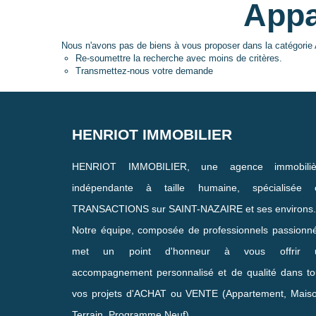
Appa
Nous n'avons pas de biens à vous proposer dans la catégorie A
Re-soumettre la recherche avec moins de critères.
Transmettez-nous votre demande
HENRIOT IMMOBILIER
HENRIOT IMMOBILIER, une agence immobiliè
indépendante à taille humaine, spécialisée 
TRANSACTIONS sur SAINT-NAZAIRE et ses environs.
Notre équipe, composée de professionnels passionn
met un point d'honneur à vous offrir 
accompagnement personnalisé et de qualité dans to
vos projets d'ACHAT ou VENTE (Appartement, Maiso
Terrain, Programme Neuf).