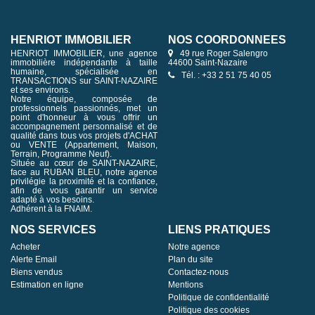
HENRIOT IMMOBILIER
NOS COORDONNÉES
HENRIOT IMMOBILIER, une agence
49 rue Roger Salengro
immobilière indépendante à taille
44600 Saint-Nazaire
humaine, spécialisée en
Tél. : +33 2 51 75 40 05
TRANSACTIONS sur SAINT-NAZAIRE
et ses environs.
Notre équipe, composée de
professionnels passionnés, met un
point d'honneur à vous offrir un
accompagnement personnalisé et de
qualité dans tous vos projets d'ACHAT
ou VENTE (Appartement, Maison,
Terrain, Programme Neuf).
Située au cœur de SAINT-NAZAIRE,
face au RUBAN BLEU, notre agence
privilégie la proximité et la confiance,
afin de vous garantir un service
adapté à vos besoins.
Adhérent à la FNAIM.
NOS SERVICES
LIENS PRATIQUES
Acheter
Notre agence
Alerte Email
Plan du site
Biens vendus
Contactez-nous
Estimation en ligne
Mentions
Politique de confidentialité
Politique des cookies