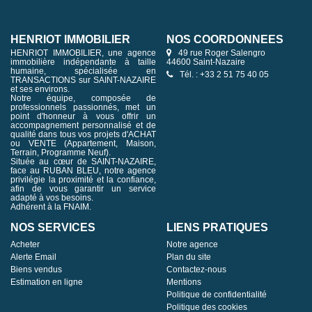
HENRIOT IMMOBILIER
NOS COORDONNÉES
HENRIOT IMMOBILIER, une agence
49 rue Roger Salengro
immobilière indépendante à taille
44600 Saint-Nazaire
humaine, spécialisée en
Tél. : +33 2 51 75 40 05
TRANSACTIONS sur SAINT-NAZAIRE
et ses environs.
Notre équipe, composée de
professionnels passionnés, met un
point d'honneur à vous offrir un
accompagnement personnalisé et de
qualité dans tous vos projets d'ACHAT
ou VENTE (Appartement, Maison,
Terrain, Programme Neuf).
Située au cœur de SAINT-NAZAIRE,
face au RUBAN BLEU, notre agence
privilégie la proximité et la confiance,
afin de vous garantir un service
adapté à vos besoins.
Adhérent à la FNAIM.
NOS SERVICES
LIENS PRATIQUES
Acheter
Notre agence
Alerte Email
Plan du site
Biens vendus
Contactez-nous
Estimation en ligne
Mentions
Politique de confidentialité
Politique des cookies