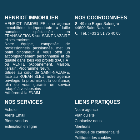
HENRIOT IMMOBILIER
NOS COORDONNÉES
HENRIOT IMMOBILIER, une agence
49 rue Roger Salengro
immobilière indépendante à taille
44600 Saint-Nazaire
humaine, spécialisée en
Tél. : +33 2 51 75 40 05
TRANSACTIONS sur SAINT-NAZAIRE
et ses environs.
Notre équipe, composée de
professionnels passionnés, met un
point d'honneur à vous offrir un
accompagnement personnalisé et de
qualité dans tous vos projets d'ACHAT
ou VENTE (Appartement, Maison,
Terrain, Programme Neuf).
Située au cœur de SAINT-NAZAIRE,
face au RUBAN BLEU, notre agence
privilégie la proximité et la confiance,
afin de vous garantir un service
adapté à vos besoins.
Adhérent à la FNAIM.
NOS SERVICES
LIENS PRATIQUES
Acheter
Notre agence
Alerte Email
Plan du site
Biens vendus
Contactez-nous
Estimation en ligne
Mentions
Politique de confidentialité
Politique des cookies