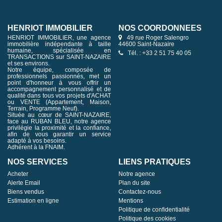
HENRIOT IMMOBILIER
NOS COORDONNÉES
HENRIOT IMMOBILIER, une agence
49 rue Roger Salengro
immobilière indépendante à taille
44600 Saint-Nazaire
humaine, spécialisée en
Tél. : +33 2 51 75 40 05
TRANSACTIONS sur SAINT-NAZAIRE
et ses environs.
Notre équipe, composée de
professionnels passionnés, met un
point d'honneur à vous offrir un
accompagnement personnalisé et de
qualité dans tous vos projets d'ACHAT
ou VENTE (Appartement, Maison,
Terrain, Programme Neuf).
Située au cœur de SAINT-NAZAIRE,
face au RUBAN BLEU, notre agence
privilégie la proximité et la confiance,
afin de vous garantir un service
adapté à vos besoins.
Adhérent à la FNAIM.
NOS SERVICES
LIENS PRATIQUES
Acheter
Notre agence
Alerte Email
Plan du site
Biens vendus
Contactez-nous
Estimation en ligne
Mentions
Politique de confidentialité
Politique des cookies