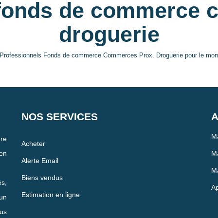
 fonds de commerce 
droguerie
 Professionnels Fonds de commerce Commerces Prox. Droguerie pour le moment
NOS SERVICES
A
Ma
re
Acheter
en
Ma
Alerte Email
Ma
Biens vendus
és,
Ap
Estimation en ligne
un
us