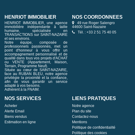
HENRIOT IMMOBILIER
NOS COORDONNÉES
HENRIOT IMMOBILIER, une agence
49 rue Roger Salengro
immobilière indépendante à taille
44600 Saint-Nazaire
humaine, spécialisée en
Tél. : +33 2 51 75 40 05
TRANSACTIONS sur SAINT-NAZAIRE
et ses environs.
Notre équipe, composée de
professionnels passionnés, met un
point d'honneur à vous offrir un
accompagnement personnalisé et de
qualité dans tous vos projets d'ACHAT
ou VENTE (Appartement, Maison,
Terrain, Programme Neuf).
Située au cœur de SAINT-NAZAIRE,
face au RUBAN BLEU, notre agence
privilégie la proximité et la confiance,
afin de vous garantir un service
adapté à vos besoins.
Adhérent à la FNAIM.
NOS SERVICES
LIENS PRATIQUES
Acheter
Notre agence
Alerte Email
Plan du site
Biens vendus
Contactez-nous
Estimation en ligne
Mentions
Politique de confidentialité
Politique des cookies