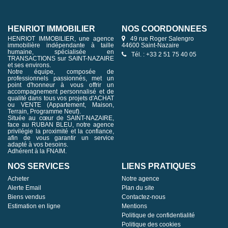
HENRIOT IMMOBILIER
NOS COORDONNÉES
HENRIOT IMMOBILIER, une agence
49 rue Roger Salengro
immobilière indépendante à taille
44600 Saint-Nazaire
humaine, spécialisée en
Tél. : +33 2 51 75 40 05
TRANSACTIONS sur SAINT-NAZAIRE
et ses environs.
Notre équipe, composée de
professionnels passionnés, met un
point d'honneur à vous offrir un
accompagnement personnalisé et de
qualité dans tous vos projets d'ACHAT
ou VENTE (Appartement, Maison,
Terrain, Programme Neuf).
Située au cœur de SAINT-NAZAIRE,
face au RUBAN BLEU, notre agence
privilégie la proximité et la confiance,
afin de vous garantir un service
adapté à vos besoins.
Adhérent à la FNAIM.
NOS SERVICES
LIENS PRATIQUES
Acheter
Notre agence
Alerte Email
Plan du site
Biens vendus
Contactez-nous
Estimation en ligne
Mentions
Politique de confidentialité
Politique des cookies