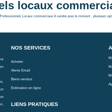
els locaux commerci
Professionnels Locaux commerciaux A vendre pour le moment , plusieurs optio
NOS SERVICES
A
Ma
re
Acheter
en
Ma
Alerte Email
Ma
Biens vendus
és,
Ap
Estimation en ligne
un
us
LIENS PRATIQUES
n,