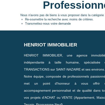
Professionn
Nous n'avons pas de biens à vous proposer dans la catégorie 
Re-soumettre la recherche avec moins de critères.
Transmettez-nous votre demande
HENRIOT IMMOBILIER
HENRIOT IMMOBILIER, une agence immobiliè
indépendante à taille humaine, spécialisée 
TRANSACTIONS sur SAINT-NAZAIRE et ses environs.
Notre équipe, composée de professionnels passionn
met un point d'honneur à vous offrir 
accompagnement personnalisé et de qualité dans to
vos projets d'ACHAT ou VENTE (Appartement, Maiso
Terrain, Programme Neuf).