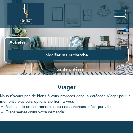
Acheter
Modifier ma recherche
+ Plus de critères
Viager
Nous n'avons pas de biens à vous proposer dans la catégorie Viager pour le
moment , plusieurs options s'offrent à vous :
Voir
la liste de nos annonces
ou
nos annonces triées par ville.
Transmettez-nous votre demande