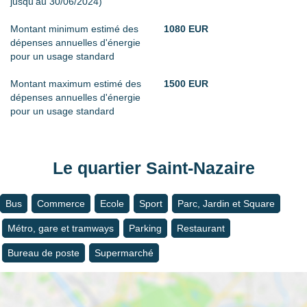
jusqu'au 30/06/2024)
Montant minimum estimé des
1080 EUR
dépenses annuelles d'énergie
pour un usage standard
Montant maximum estimé des
1500 EUR
dépenses annuelles d'énergie
pour un usage standard
Le quartier Saint-Nazaire
Bus
Commerce
Ecole
Sport
Parc, Jardin et Square
Métro, gare et tramways
Parking
Restaurant
Bureau de poste
Supermarché