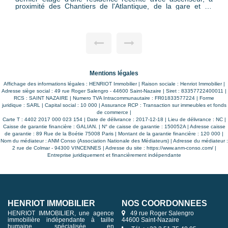
Dans une résidence de 2002, aux pieds des commerces et
transports en commun. Appartement de type 3 pièces très
lumineux située au 2ème étage d'une résidence sécurisée
avec ascenseur. Il est composé d'une entrée avec placard,
d'une pièce de vie exposée SUD et donnant sur un grand
balcon côté parc au calme, cuisine indépendante aménagée
et équipée avec balcon. Un dégagement avec placard
dessert deux chambres, un wc séparé et une salle d'eau.
L'appartement dispose d'un garage, d'une place de parking
privative et d'une cave. A découvrir dans votre agence
Mentions légales
HENRIOT IMMOBILIER.
Affichage des informations légales : HENRIOT Immobilier | Raison sociale : Henriot Immobilier |
Adresse siège social : 49 rue Roger Salengro - 44600 Saint-Nazaire | Siret : 83357722400011 |
RCS : SAINT NAZAIRE | Numero TVA Intracommunautaire : FR01833577224 | Forme
juridique : SARL | Capital social : 10 000 | Assurance RCP : Transaction sur immeubles et fonds
de commerce |
Carte T : 4402 2017 000 023 154 | Date de délivrance : 2017-12-18 | Lieu de délivrance : NC |
Caisse de garantie financière : GALIAN. | N° de caisse de garantie : 150052A | Adresse caisse
de garantie : 89 Rue de la Boétie 75008 Paris | Montant de la garantie financière : 120 000 |
Nom du médiateur : ANM Conso (Association Nationale des Médiateurs) | Adresse du médiateur :
2 rue de Colmar - 94300 VINCENNES | Adresse du site :
https://www.anm-conso.com/
|
Entreprise juridiquement et financièrement indépendante
HENRIOT IMMOBILIER
NOS COORDONNÉES
HENRIOT IMMOBILIER, une agence
49 rue Roger Salengro
immobilière indépendante à taille
44600 Saint-Nazaire
humaine, spécialisée en