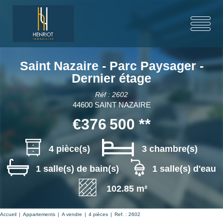
Saint Nazaire - Parc Paysager -
Dernier étage
Réf : 2602
44600 SAINT NAZAIRE
€376 500
**
4 pièce(s)
3 chambre(s)
1 salle(s) de bain(s)
1 salle(s) d'eau
102.85 m²
Accueil
Appartements
A vendre
4 pièces
Ref. : 2602