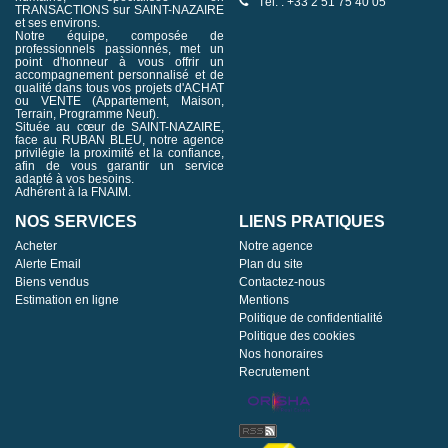
Tél. : +33 2 51 75 40 05
TRANSACTIONS sur SAINT-NAZAIRE
et ses environs.
Notre équipe, composée de
professionnels passionnés, met un
point d'honneur à vous offrir un
accompagnement personnalisé et de
qualité dans tous vos projets d'ACHAT
ou VENTE (Appartement, Maison,
Terrain, Programme Neuf).
Située au cœur de SAINT-NAZAIRE,
face au RUBAN BLEU, notre agence
privilégie la proximité et la confiance,
afin de vous garantir un service
adapté à vos besoins.
Adhérent à la FNAIM.
NOS SERVICES
LIENS PRATIQUES
Acheter
Notre agence
Alerte Email
Plan du site
Biens vendus
Contactez-nous
Estimation en ligne
Mentions
Politique de confidentialité
Politique des cookies
Nos honoraires
Recrutement