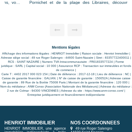
Pornichet et de la plage des Libraires, découvrez cette
maison moderne qui bénéficie de tout le confort actuel et
d'une vie de plain pied ! D'une superficie d'environ 124m²,
elle profite au rez-de-chaussée d'une belle pièce de vie
lumineuse orientée SUD-OUEST avec cuisine ouverte
aménagée et équipée, d'une chambre parentale (avec
dressing et salle d'eau privative), d'une buanderie, de WC et
d'un garage (avec grenier au-dessus). A l'étage vous
trouverez un palier/bureau qui dessert 3 chambres de tailles
très confortables, une salle de bains et de WC. Le jardin est
agrémenté d'une jolie terrasse en bois, et d'un cabanon.
Vous agence Henriot Immobilier est à votre service pour
Mentions légales
vous présenter ce bien et échanger sur votre projet.
Affichage des informations légales : HENRIOT Immobilier | Raison sociale : Henriot Immobilier |
Adresse siège social : 49 rue Roger Salengro - 44600 Saint-Nazaire | Siret : 83357722400011 |
RCS : SAINT NAZAIRE | Numero TVA Intracommunautaire : FR01833577224 | Forme
juridique : SARL | Capital social : 10 000 | Assurance RCP : Transaction sur immeubles et fonds
de commerce |
Carte T : 4402 2017 000 023 154 | Date de délivrance : 2017-12-18 | Lieu de délivrance : NC |
Caisse de garantie financière : GALIAN. | N° de caisse de garantie : 150052A | Adresse caisse
de garantie : 89 Rue de la Boétie 75008 Paris | Montant de la garantie financière : 120 000 |
Nom du médiateur : ANM Conso (Association Nationale des Médiateurs) | Adresse du médiateur :
2 rue de Colmar - 94300 VINCENNES | Adresse du site :
https://www.anm-conso.com/
|
Entreprise juridiquement et financièrement indépendante
HENRIOT IMMOBILIER
NOS COORDONNÉES
HENRIOT IMMOBILIER, une agence
49 rue Roger Salengro