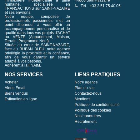
immobilière indépendante à taille
44600 Saint-Nazaire
humaine, spécialisée en
Tél. : +33 2 51 75 40 05
TRANSACTIONS sur SAINT-NAZAIRE
et ses environs.
Notre équipe, composée de
professionnels passionnés, met un
point d'honneur à vous offrir un
accompagnement personnalisé et de
qualité dans tous vos projets d'ACHAT
ou VENTE (Appartement, Maison,
Terrain, Programme Neuf).
Située au cœur de SAINT-NAZAIRE,
face au RUBAN BLEU, notre agence
privilégie la proximité et la confiance,
afin de vous garantir un service
adapté à vos besoins.
Adhérent à la FNAIM.
NOS SERVICES
LIENS PRATIQUES
Acheter
Notre agence
Alerte Email
Plan du site
Biens vendus
Contactez-nous
Estimation en ligne
Mentions
Politique de confidentialité
Politique des cookies
Nos honoraires
Recrutement