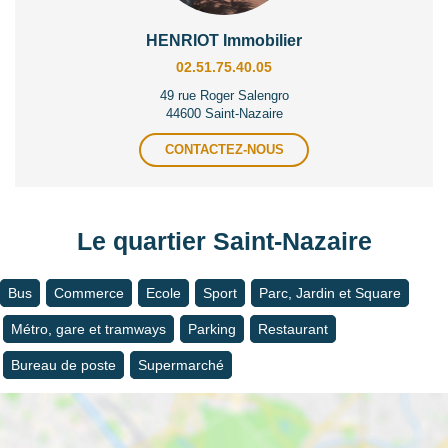
HENRIOT Immobilier
02.51.75.40.05
49 rue Roger Salengro
44600 Saint-Nazaire
CONTACTEZ-NOUS
Le quartier Saint-Nazaire
Bus
Commerce
Ecole
Sport
Parc, Jardin et Square
Métro, gare et tramways
Parking
Restaurant
Bureau de poste
Supermarché