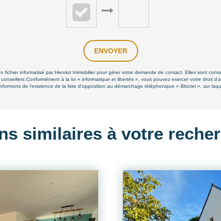
ENVOYER
un fichier informatisé par Henriot Immobilier pour gérer votre demande de contact. Elles sont conse
 conseillers Conformément à la loi « informatique et libertés », vous pouvez exercer votre droit d'
formons de l'existence de la liste d'opposition au démarchage téléphonique « Bloctel », sur laque
ns similaires à votre reche
BEAUX VOLUMES