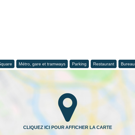
 Square
Métro, gare et tramways
Parking
Restaurant
Bureau