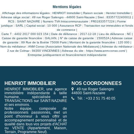
agrémenté d'une jolie terrasse en bois, et d'un cabanon.
Vous agence Henriot Immobilier est à votre service pour
Mentions légales
vous présenter ce bien et échanger sur votre projet.
Affichage des informations légales : HENRIOT Immobilier | Raison sociale : Henriot Immobilier |
Adresse siège social : 49 rue Roger Salengro - 44600 Saint-Nazaire | Siret : 83357722400011 |
RCS : SAINT NAZAIRE | Numero TVA Intracommunautaire : FR01833577224 | Forme
juridique : SARL | Capital social : 10 000 | Assurance RCP : Transaction sur immeubles et fonds
de commerce |
Carte T : 4402 2017 000 023 154 | Date de délivrance : 2017-12-18 | Lieu de délivrance : NC |
Caisse de garantie financière : GALIAN. | N° de caisse de garantie : 150052A | Adresse caisse
de garantie : 89 Rue de la Boétie 75008 Paris | Montant de la garantie financière : 120 000 |
Nom du médiateur : ANM Conso (Association Nationale des Médiateurs) | Adresse du médiateur :
2 rue de Colmar - 94300 VINCENNES | Adresse du site :
https://www.anm-conso.com/
|
Entreprise juridiquement et financièrement indépendante
HENRIOT IMMOBILIER
NOS COORDONNÉES
HENRIOT IMMOBILIER, une agence
49 rue Roger Salengro
immobilière indépendante à taille
44600 Saint-Nazaire
humaine, spécialisée en
Tél. : +33 2 51 75 40 05
TRANSACTIONS sur SAINT-NAZAIRE
et ses environs.
Notre équipe, composée de
professionnels passionnés, met un
point d'honneur à vous offrir un
accompagnement personnalisé et de
qualité dans tous vos projets d'ACHAT
ou VENTE (Appartement, Maison,
Terrain, Programme Neuf).