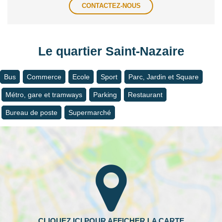
CONTACTEZ-NOUS
Le quartier Saint-Nazaire
Bus
Commerce
Ecole
Sport
Parc, Jardin et Square
Métro, gare et tramways
Parking
Restaurant
Bureau de poste
Supermarché