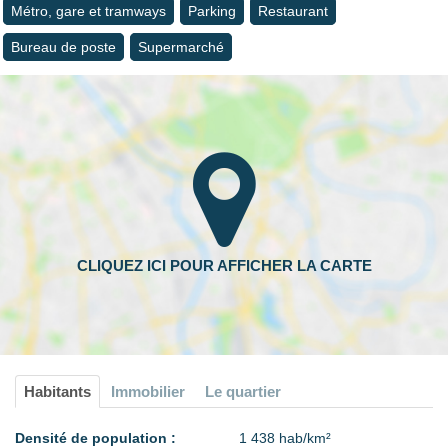
Métro, gare et tramways
Parking
Restaurant
Bureau de poste
Supermarché
Habitants
Immobilier
Le quartier
Densité de population :
1 438 hab/km²