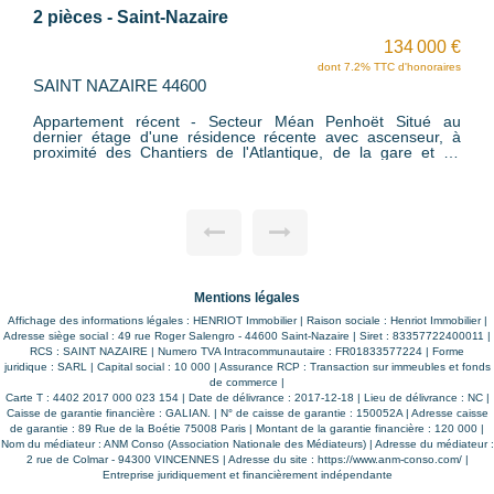
Saint-Nazaire - Porcé - Côte d'Amour
232 500 €
dont 5.68% TTC d'honoraires
SAINT NAZAIRE 44600
Appartement T3 avec Garage, Parking et Cave. A moins de
400m des plages de Saint-Nazaire, secteur Bonne Anse.
Dans une résidence de 2002, aux pieds des commerces et
transports en commun. Appartement de type 3 pièces très
lumineux située au 2ème étage d'une résidence sécurisée
avec ascenseur. Il est composé d'une entrée avec placard,
d'une pièce de vie exposée SUD et donnant sur un grand
balcon côté parc au calme, cuisine indépendante aménagée
et équipée avec balcon. Un dégagement avec placard
dessert deux chambres, un wc séparé et une salle d'eau.
L'appartement dispose d'un garage, d'une place de parking
privative et d'une cave. A découvrir dans votre agence
Mentions légales
HENRIOT IMMOBILIER.
Affichage des informations légales : HENRIOT Immobilier | Raison sociale : Henriot Immobilier |
Adresse siège social : 49 rue Roger Salengro - 44600 Saint-Nazaire | Siret : 83357722400011 |
RCS : SAINT NAZAIRE | Numero TVA Intracommunautaire : FR01833577224 | Forme
juridique : SARL | Capital social : 10 000 | Assurance RCP : Transaction sur immeubles et fonds
de commerce |
Carte T : 4402 2017 000 023 154 | Date de délivrance : 2017-12-18 | Lieu de délivrance : NC |
Caisse de garantie financière : GALIAN. | N° de caisse de garantie : 150052A | Adresse caisse
de garantie : 89 Rue de la Boétie 75008 Paris | Montant de la garantie financière : 120 000 |
Nom du médiateur : ANM Conso (Association Nationale des Médiateurs) | Adresse du médiateur :
2 rue de Colmar - 94300 VINCENNES | Adresse du site :
https://www.anm-conso.com/
|
Entreprise juridiquement et financièrement indépendante