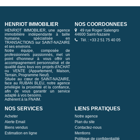
HENRIOT IMMOBILIER
NOS COORDONNÉES
HENRIOT IMMOBILIER, une agence
49 rue Roger Salengro
immobilière indépendante à taille
44600 Saint-Nazaire
humaine, spécialisée en
Tél. : +33 2 51 75 40 05
TRANSACTIONS sur SAINT-NAZAIRE
et ses environs.
Notre équipe, composée de
professionnels passionnés, met un
point d'honneur à vous offrir un
accompagnement personnalisé et de
qualité dans tous vos projets d'ACHAT
ou VENTE (Appartement, Maison,
Terrain, Programme Neuf).
Située au cœur de SAINT-NAZAIRE,
face au RUBAN BLEU, notre agence
privilégie la proximité et la confiance,
afin de vous garantir un service
adapté à vos besoins.
Adhérent à la FNAIM.
NOS SERVICES
LIENS PRATIQUES
Acheter
Notre agence
Alerte Email
Plan du site
Biens vendus
Contactez-nous
Estimation en ligne
Mentions
Politique de confidentialité