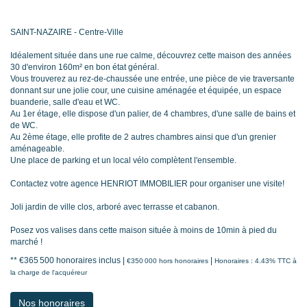
SAINT-NAZAIRE - Centre-Ville
Idéalement située dans une rue calme, découvrez cette maison des années
30 d'environ 160m² en bon état général.
Vous trouverez au rez-de-chaussée une entrée, une pièce de vie traversante
donnant sur une jolie cour, une cuisine aménagée et équipée, un espace
buanderie, salle d'eau et WC.
Au 1er étage, elle dispose d'un palier, de 4 chambres, d'une salle de bains et
de WC.
Au 2ème étage, elle profite de 2 autres chambres ainsi que d'un grenier
aménageable.
Une place de parking et un local vélo complètent l'ensemble.
Contactez votre agence HENRIOT IMMOBILIER pour organiser une visite!
Joli jardin de ville clos, arboré avec terrasse et cabanon.
Posez vos valises dans cette maison située à moins de 10min à pied du
marché !
** €365 500
honoraires inclus
|
|
€350 000
hors honoraires
Honoraires : 4.43% TTC à
la charge de l'acquéreur
Nos honoraires