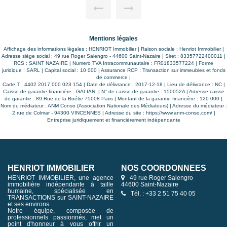
 ou
privative. A l'étage, un palier dessert deux chambres ainsi
 en
qu'une salle de bains. Cet appartement profite aussi d'un
garage en sous-sol et d'une cave. Parfaitement entretenu,
cet appartement est en excellent état et ne nécessite aucun
travaux. Un bien rare sur le marché, un visite s'impose!
Mentions légales
Affichage des informations légales : HENRIOT Immobilier | Raison sociale : Henriot Immobilier |
Adresse siège social : 49 rue Roger Salengro - 44600 Saint-Nazaire | Siret : 83357722400011 |
RCS : SAINT NAZAIRE | Numero TVA Intracommunautaire : FR01833577224 | Forme
juridique : SARL | Capital social : 10 000 | Assurance RCP : Transaction sur immeubles et fonds
de commerce |
Carte T : 4402 2017 000 023 154 | Date de délivrance : 2017-12-18 | Lieu de délivrance : NC |
Caisse de garantie financière : GALIAN. | N° de caisse de garantie : 150052A | Adresse caisse
de garantie : 89 Rue de la Boétie 75008 Paris | Montant de la garantie financière : 120 000 |
Nom du médiateur : ANM Conso (Association Nationale des Médiateurs) | Adresse du médiateur :
2 rue de Colmar - 94300 VINCENNES | Adresse du site :
https://www.anm-conso.com/
|
Entreprise juridiquement et financièrement indépendante
HENRIOT IMMOBILIER
NOS COORDONNÉES
HENRIOT IMMOBILIER, une agence
49 rue Roger Salengro
immobilière indépendante à taille
44600 Saint-Nazaire
humaine, spécialisée en
Tél. : +33 2 51 75 40 05
TRANSACTIONS sur SAINT-NAZAIRE
et ses environs.
Notre équipe, composée de
professionnels passionnés, met un
point d'honneur à vous offrir un