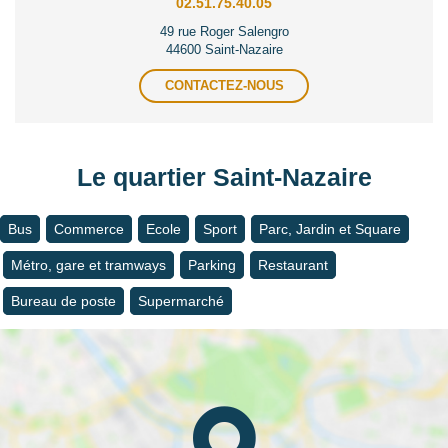
02.51.75.40.05
49 rue Roger Salengro
44600 Saint-Nazaire
CONTACTEZ-NOUS
Le quartier Saint-Nazaire
Bus
Commerce
Ecole
Sport
Parc, Jardin et Square
Métro, gare et tramways
Parking
Restaurant
Bureau de poste
Supermarché