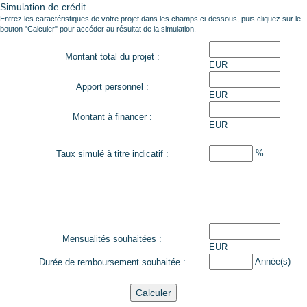
Simulation de crédit
Entrez les caractéristiques de votre projet dans les champs ci-dessous, puis cliquez sur le
bouton "Calculer" pour accéder au résultat de la simulation.
Montant total du projet :
EUR
Apport personnel :
EUR
Montant à financer :
EUR
%
Taux simulé à titre indicatif :
Indiquez la mensualité que vous souhaitez rembourser...
ou
renseignez la durée maximale souhaitée pour le remboursement
du prêt.
Mensualités souhaitées :
EUR
Année(s)
Durée de remboursement souhaitée :