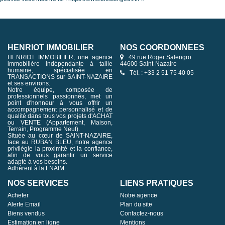
HENRIOT IMMOBILIER
NOS COORDONNÉES
HENRIOT IMMOBILIER, une agence
49 rue Roger Salengro
immobilière indépendante à taille
44600 Saint-Nazaire
humaine, spécialisée en
Tél. : +33 2 51 75 40 05
TRANSACTIONS sur SAINT-NAZAIRE
et ses environs.
Notre équipe, composée de
professionnels passionnés, met un
point d'honneur à vous offrir un
accompagnement personnalisé et de
qualité dans tous vos projets d'ACHAT
ou VENTE (Appartement, Maison,
Terrain, Programme Neuf).
Située au cœur de SAINT-NAZAIRE,
face au RUBAN BLEU, notre agence
privilégie la proximité et la confiance,
afin de vous garantir un service
adapté à vos besoins.
Adhérent à la FNAIM.
NOS SERVICES
LIENS PRATIQUES
Acheter
Notre agence
Alerte Email
Plan du site
Biens vendus
Contactez-nous
Estimation en ligne
Mentions